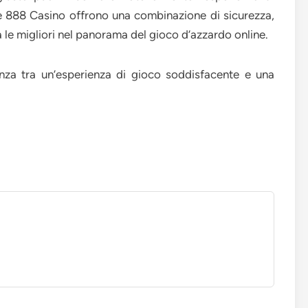
 888 Casino offrono una combinazione di sicurezza,
a le migliori nel panorama del gioco d’azzardo online.
enza tra un’esperienza di gioco soddisfacente e una