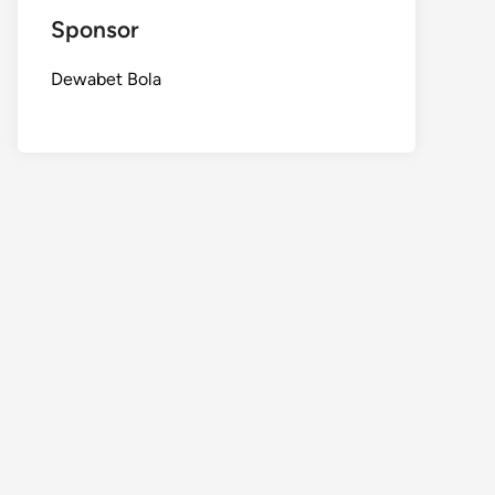
Sponsor
Dewabet Bola