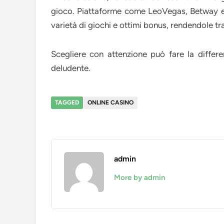
gioco. Piattaforme come LeoVegas, Betway e
varietà di giochi e ottimi bonus, rendendole tr
Scegliere con attenzione può fare la differ
deludente.
TAGGED
ONLINE CASINO
admin
More by admin