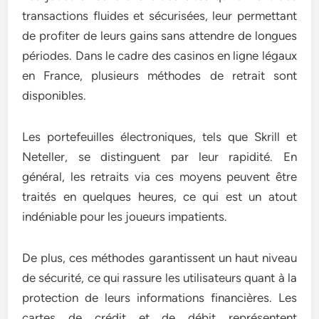
transactions fluides et sécurisées, leur permettant
de profiter de leurs gains sans attendre de longues
périodes. Dans le cadre des casinos en ligne légaux
en France, plusieurs méthodes de retrait sont
disponibles.
Les portefeuilles électroniques, tels que Skrill et
Neteller, se distinguent par leur rapidité. En
général, les retraits via ces moyens peuvent être
traités en quelques heures, ce qui est un atout
indéniable pour les joueurs impatients.
De plus, ces méthodes garantissent un haut niveau
de sécurité, ce qui rassure les utilisateurs quant à la
protection de leurs informations financières. Les
cartes de crédit et de débit représentent