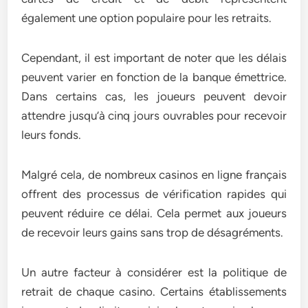
également une option populaire pour les retraits.
Cependant, il est important de noter que les délais
peuvent varier en fonction de la banque émettrice.
Dans certains cas, les joueurs peuvent devoir
attendre jusqu’à cinq jours ouvrables pour recevoir
leurs fonds.
Malgré cela, de nombreux casinos en ligne français
offrent des processus de vérification rapides qui
peuvent réduire ce délai. Cela permet aux joueurs
de recevoir leurs gains sans trop de désagréments.
Un autre facteur à considérer est la politique de
retrait de chaque casino. Certains établissements