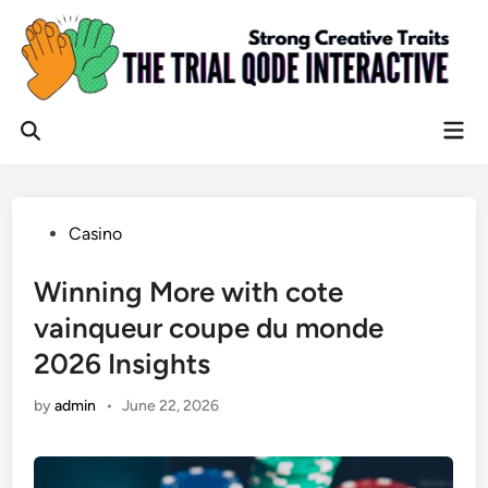
Skip
to
content
Mai
Open
Men
Search
Posted
Casino
in
Winning More with cote
vainqueur coupe du monde
2026 Insights
by
admin
•
June 22, 2026