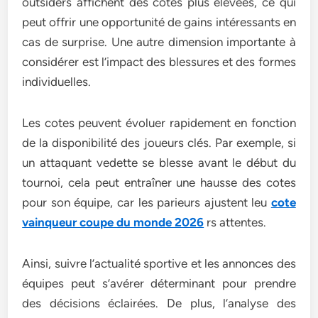
outsiders affichent des cotes plus élevées, ce qui
peut offrir une opportunité de gains intéressants en
cas de surprise. Une autre dimension importante à
considérer est l’impact des blessures et des formes
individuelles.
Les cotes peuvent évoluer rapidement en fonction
de la disponibilité des joueurs clés. Par exemple, si
un attaquant vedette se blesse avant le début du
tournoi, cela peut entraîner une hausse des cotes
pour son équipe, car les parieurs ajustent leu
cote
vainqueur coupe du monde 2026
rs attentes.
Ainsi, suivre l’actualité sportive et les annonces des
équipes peut s’avérer déterminant pour prendre
des décisions éclairées. De plus, l’analyse des