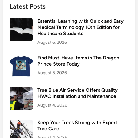
Latest Posts
Essential Learning with Quick and Easy
Medical Terminology 10th Edition for
Healthcare Students
August 6, 2026
Find Must-Have Items in The Dragon
Prince Store Today
August 5, 2026
True Blue Air Service Offers Quality
HVAC Installation and Maintenance
August 4, 2026
Keep Your Trees Strong with Expert
Tree Care
August 4, 2026