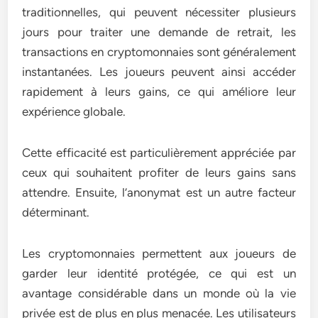
traditionnelles, qui peuvent nécessiter plusieurs
jours pour traiter une demande de retrait, les
transactions en cryptomonnaies sont généralement
instantanées. Les joueurs peuvent ainsi accéder
rapidement à leurs gains, ce qui améliore leur
expérience globale.
Cette efficacité est particulièrement appréciée par
ceux qui souhaitent profiter de leurs gains sans
attendre. Ensuite, l’anonymat est un autre facteur
déterminant.
Les cryptomonnaies permettent aux joueurs de
garder leur identité protégée, ce qui est un
avantage considérable dans un monde où la vie
privée est de plus en plus menacée. Les utilisateurs