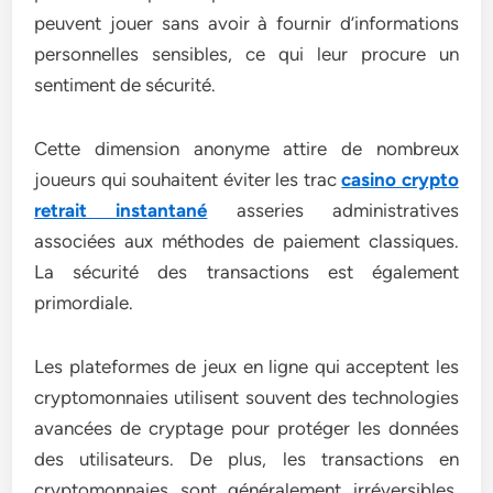
peuvent jouer sans avoir à fournir d’informations
personnelles sensibles, ce qui leur procure un
sentiment de sécurité.
Cette dimension anonyme attire de nombreux
joueurs qui souhaitent éviter les trac
casino crypto
retrait instantané
asseries administratives
associées aux méthodes de paiement classiques.
La sécurité des transactions est également
primordiale.
Les plateformes de jeux en ligne qui acceptent les
cryptomonnaies utilisent souvent des technologies
avancées de cryptage pour protéger les données
des utilisateurs. De plus, les transactions en
cryptomonnaies sont généralement irréversibles,