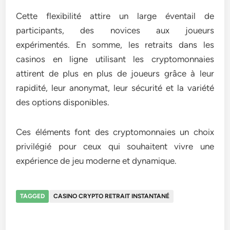
Cette flexibilité attire un large éventail de
participants, des novices aux joueurs
expérimentés. En somme, les retraits dans les
casinos en ligne utilisant les cryptomonnaies
attirent de plus en plus de joueurs grâce à leur
rapidité, leur anonymat, leur sécurité et la variété
des options disponibles.
Ces éléments font des cryptomonnaies un choix
privilégié pour ceux qui souhaitent vivre une
expérience de jeu moderne et dynamique.
TAGGED
CASINO CRYPTO RETRAIT INSTANTANÉ