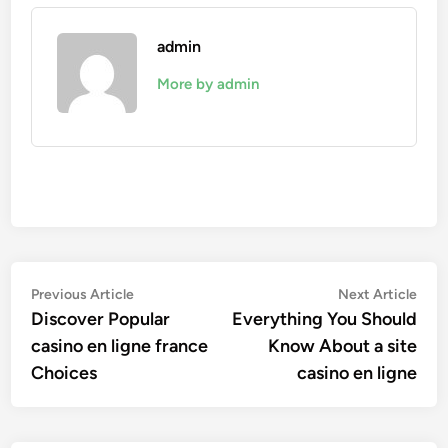
admin
More by admin
Post
Previous
Nex
Previous Article
Next Article
article:
artic
Discover Popular
Everything You Should
navigation
casino en ligne france
Know About a site
Choices
casino en ligne