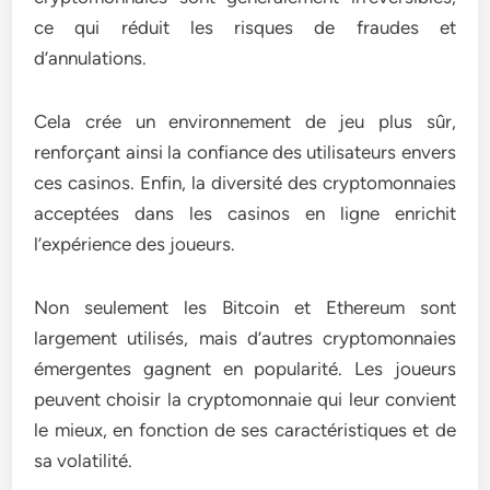
ce qui réduit les risques de fraudes et
d’annulations.
Cela crée un environnement de jeu plus sûr,
renforçant ainsi la confiance des utilisateurs envers
ces casinos. Enfin, la diversité des cryptomonnaies
acceptées dans les casinos en ligne enrichit
l’expérience des joueurs.
Non seulement les Bitcoin et Ethereum sont
largement utilisés, mais d’autres cryptomonnaies
émergentes gagnent en popularité. Les joueurs
peuvent choisir la cryptomonnaie qui leur convient
le mieux, en fonction de ses caractéristiques et de
sa volatilité.