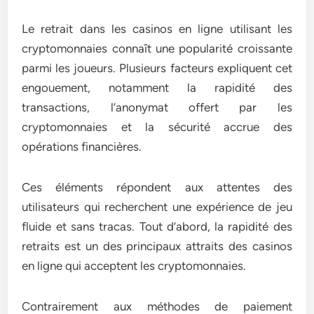
Le retrait dans les casinos en ligne utilisant les
cryptomonnaies connaît une popularité croissante
parmi les joueurs. Plusieurs facteurs expliquent cet
engouement, notamment la rapidité des
transactions, l’anonymat offert par les
cryptomonnaies et la sécurité accrue des
opérations financières.
Ces éléments répondent aux attentes des
utilisateurs qui recherchent une expérience de jeu
fluide et sans tracas. Tout d’abord, la rapidité des
retraits est un des principaux attraits des casinos
en ligne qui acceptent les cryptomonnaies.
Contrairement aux méthodes de paiement