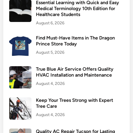
Essential Learning with Quick and Easy
Medical Terminology 10th Edition for
Healthcare Students
August 6, 2026
Find Must-Have Items in The Dragon
Prince Store Today
August 5, 2026
True Blue Air Service Offers Quality
HVAC Installation and Maintenance
August 4, 2026
Keep Your Trees Strong with Expert
Tree Care
August 4, 2026
Quality AC Repair Tucson for Lasting