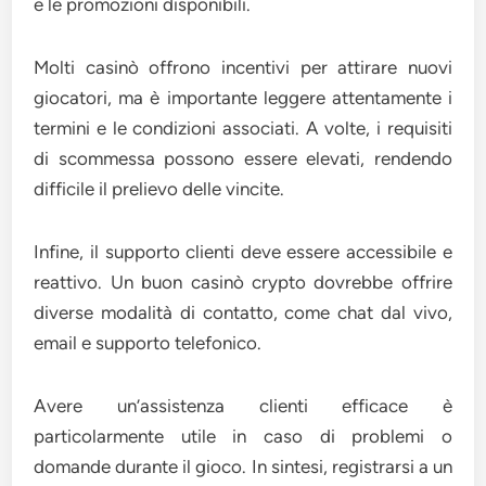
e le promozioni disponibili.
Molti casinò offrono incentivi per attirare nuovi
giocatori, ma è importante leggere attentamente i
termini e le condizioni associati. A volte, i requisiti
di scommessa possono essere elevati, rendendo
difficile il prelievo delle vincite.
Infine, il supporto clienti deve essere accessibile e
reattivo. Un buon casinò crypto dovrebbe offrire
diverse modalità di contatto, come chat dal vivo,
email e supporto telefonico.
Avere un’assistenza clienti efficace è
particolarmente utile in caso di problemi o
domande durante il gioco. In sintesi, registrarsi a un