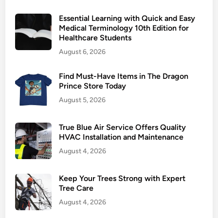
Essential Learning with Quick and Easy
Medical Terminology 10th Edition for
Healthcare Students
August 6, 2026
Find Must-Have Items in The Dragon
Prince Store Today
August 5, 2026
True Blue Air Service Offers Quality
HVAC Installation and Maintenance
August 4, 2026
Keep Your Trees Strong with Expert
Tree Care
August 4, 2026