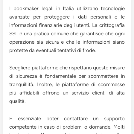
I bookmaker legali in Italia utilizzano tecnologie
avanzate per proteggere i dati personali e le
informazioni finanziarie degli utenti. La crittografia
SSL è una pratica comune che garantisce che ogni
operazione sia sicura e che le informazioni siano
protette da eventuali tentativi di frode.
Scegliere piattaforme che rispettano queste misure
di sicurezza è fondamentale per scommettere in
tranquillità. Inoltre, le piattaforme di scommesse
più affidabili offrono un servizio clienti di alta
qualità.
È essenziale poter contattare un supporto
competente in caso di problemi o domande. Molti