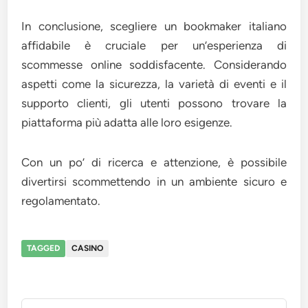
In conclusione, scegliere un bookmaker italiano
affidabile è cruciale per un’esperienza di
scommesse online soddisfacente. Considerando
aspetti come la sicurezza, la varietà di eventi e il
supporto clienti, gli utenti possono trovare la
piattaforma più adatta alle loro esigenze.
Con un po’ di ricerca e attenzione, è possibile
divertirsi scommettendo in un ambiente sicuro e
regolamentato.
TAGGED
CASINO