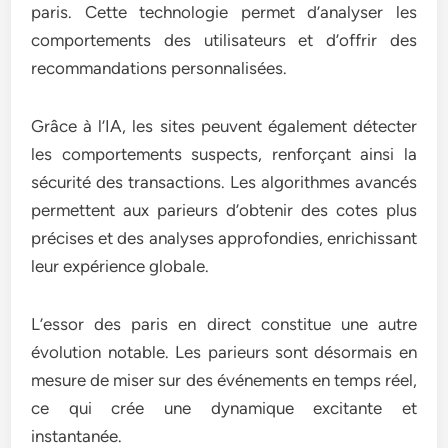
paris. Cette technologie permet d’analyser les
comportements des utilisateurs et d’offrir des
recommandations personnalisées.
Grâce à l’IA, les sites peuvent également détecter
les comportements suspects, renforçant ainsi la
sécurité des transactions. Les algorithmes avancés
permettent aux parieurs d’obtenir des cotes plus
précises et des analyses approfondies, enrichissant
leur expérience globale.
L’essor des paris en direct constitue une autre
évolution notable. Les parieurs sont désormais en
mesure de miser sur des événements en temps réel,
ce qui crée une dynamique excitante et
instantanée.