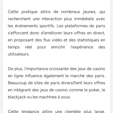
Cette pratique attire de nombreux jeunes, qui
recherchent une interaction plus immédiate avec
les événements sportifs. Les plateformes de paris
s’efforcent donc d’améliorer leurs offres en direct,
en proposant des flux vidéo et des statistiques en
temps réel pour enrichir l’expérience des
utilisateurs.
De plus, l’importance croissante des jeux de casino
en ligne influence également le marché des paris.
Beaucoup de sites de paris diversifient leurs offres
en intégrant des jeux de casino comme le poker, le
blackjack ou les machines à sous.
Cette tendance attire une clientèle plus large,