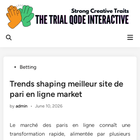
Skip
to
content
Mai
Open
Men
Search
Posted
Betting
in
Trends shaping meilleur site de
pari en ligne market
by
admin
•
June 10, 2026
Le marché des paris en ligne connaît une
transformation rapide, alimentée par plusieurs