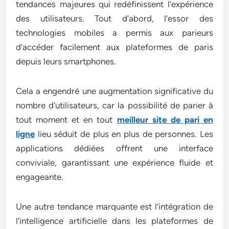
tendances majeures qui redéfinissent l’expérience
des utilisateurs. Tout d’abord, l’essor des
technologies mobiles a permis aux parieurs
d’accéder facilement aux plateformes de paris
depuis leurs smartphones.
Cela a engendré une augmentation significative du
nombre d’utilisateurs, car la possibilité de parier à
tout moment et en tout
meilleur site de pari en
ligne
lieu séduit de plus en plus de personnes. Les
applications dédiées offrent une interface
conviviale, garantissant une expérience fluide et
engageante.
Une autre tendance marquante est l’intégration de
l’intelligence artificielle dans les plateformes de