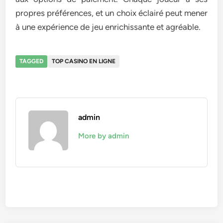
propres préférences, et un choix éclairé peut mener
à une expérience de jeu enrichissante et agréable.
TAGGED
TOP CASINO EN LIGNE
admin
More by admin