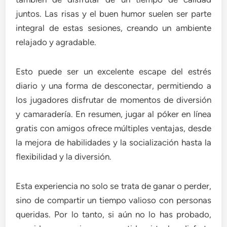
juntos. Las risas y el buen humor suelen ser parte
integral de estas sesiones, creando un ambiente
relajado y agradable.
Esto puede ser un excelente escape del estrés
diario y una forma de desconectar, permitiendo a
los jugadores disfrutar de momentos de diversión
y camaradería. En resumen, jugar al póker en línea
gratis con amigos ofrece múltiples ventajas, desde
la mejora de habilidades y la socialización hasta la
flexibilidad y la diversión.
Esta experiencia no solo se trata de ganar o perder,
sino de compartir un tiempo valioso con personas
queridas. Por lo tanto, si aún no lo has probado,