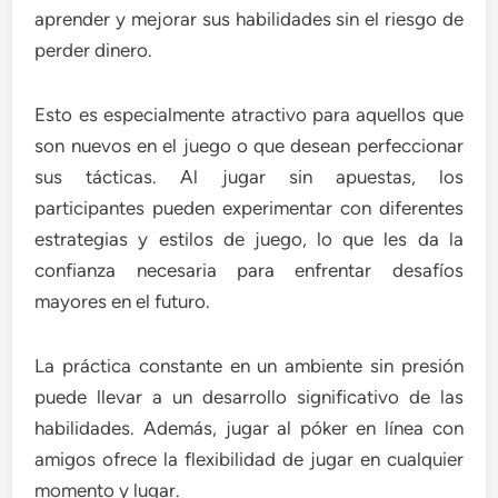
aprender y mejorar sus habilidades sin el riesgo de
perder dinero.
Esto es especialmente atractivo para aquellos que
son nuevos en el juego o que desean perfeccionar
sus tácticas. Al jugar sin apuestas, los
participantes pueden experimentar con diferentes
estrategias y estilos de juego, lo que les da la
confianza necesaria para enfrentar desafíos
mayores en el futuro.
La práctica constante en un ambiente sin presión
puede llevar a un desarrollo significativo de las
habilidades. Además, jugar al póker en línea con
amigos ofrece la flexibilidad de jugar en cualquier
momento y lugar.