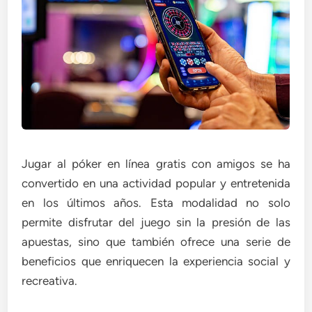
Jugar al póker en línea gratis con amigos se ha
convertido en una actividad popular y entretenida
en los últimos años. Esta modalidad no solo
permite disfrutar del juego sin la presión de las
apuestas, sino que también ofrece una serie de
beneficios que enriquecen la experiencia social y
recreativa.