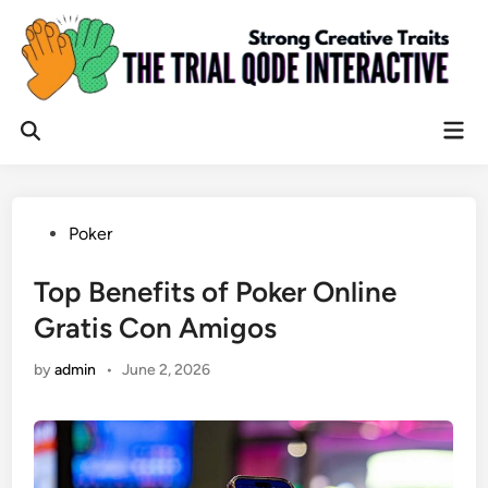
Skip
to
content
Mai
Open
Men
Search
Posted
Poker
in
Top Benefits of Poker Online
Gratis Con Amigos
by
admin
•
June 2, 2026