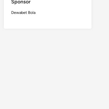
Sponsor
Dewabet Bola