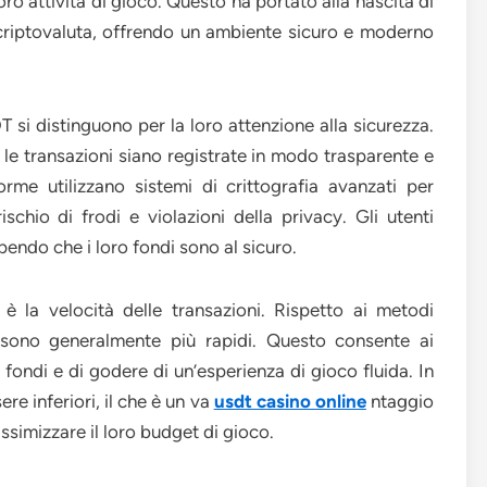
oro attività di gioco. Questo ha portato alla nascita di
criptovaluta, offrendo un ambiente sicuro e moderno
si distinguono per la loro attenzione alla sicurezza.
 le transazioni siano registrate in modo trasparente e
orme utilizzano sistemi di crittografia avanzati per
ischio di frodi e violazioni della privacy. Gli utenti
endo che i loro fondi sono al sicuro.
è la velocità delle transazioni. Rispetto ai metodi
DT sono generalmente più rapidi. Questo consente ai
fondi e di godere di un’esperienza di gioco fluida. In
re inferiori, il che è un va
usdt casino online
ntaggio
ssimizzare il loro budget di gioco.