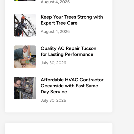
August 4, 2026
Keep Your Trees Strong with
Expert Tree Care
August 4, 2026
Quality AC Repair Tucson
for Lasting Performance
July 30, 2026
Affordable HVAC Contractor
Oceanside with Fast Same
Day Service
July 30, 2026