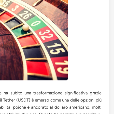
e ha subito una trasformazione significativa grazie
e, il Tether (USDT) è emerso come una delle opzioni più
tabilità, poiché è ancorato al dollaro americano, molti