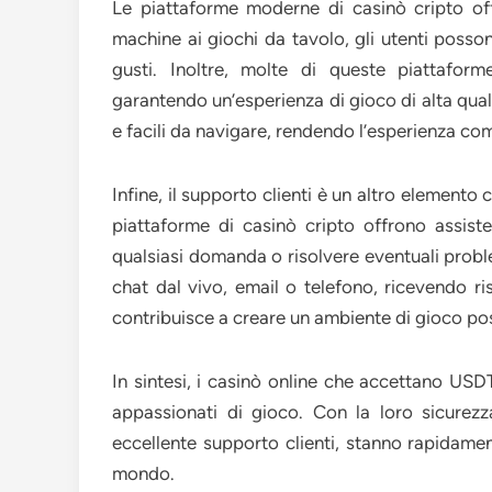
Le piattaforme moderne di casinò cripto of
machine ai giochi da tavolo, gli utenti posso
gusti. Inoltre, molte di queste piattaform
garantendo un’esperienza di gioco di alta qual
e facili da navigare, rendendo l’esperienza co
Infine, il supporto clienti è un altro elemento 
piattaforme di casinò cripto offrono assist
qualsiasi domanda o risolvere eventuali probl
chat dal vivo, email o telefono, ricevendo ris
contribuisce a creare un ambiente di gioco po
In sintesi, i casinò online che accettano US
appassionati di gioco. Con la loro sicurezza
eccellente supporto clienti, stanno rapidamen
mondo.