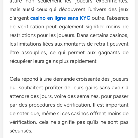
attire non seulement les joueurs expérimentés,
mais aussi ceux qui découvrent l’univers des jeux
d’argent
casino en ligne sans KYC
outre, l’absence
de vérification peut également signifier moins de
restrictions pour les joueurs. Dans certains casinos,
les limitations liées aux montants de retrait peuvent
être assouplies, ce qui permet aux gagnants de
récupérer leurs gains plus rapidement.
Cela répond à une demande croissante des joueurs
qui souhaitent profiter de leurs gains sans avoir à
attendre des jours, voire des semaines, pour passer
par des procédures de vérification. Il est important
de noter que, même si ces casinos offrent moins de
vérification, cela ne signifie pas qu’ils ne sont pas
sécurisés.