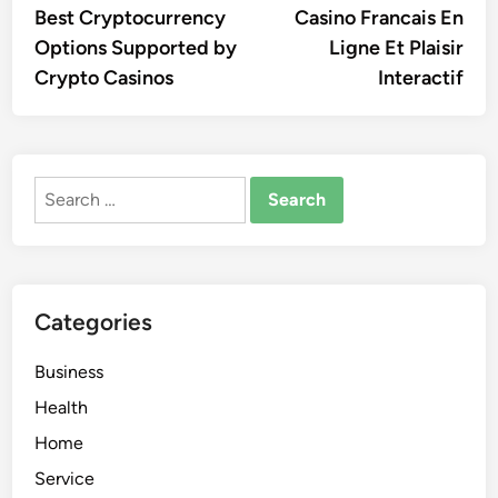
article:
artic
Best Cryptocurrency
Casino Francais En
navigation
Options Supported by
Ligne Et Plaisir
Crypto Casinos
Interactif
Search
for:
Categories
Business
Health
Home
Service