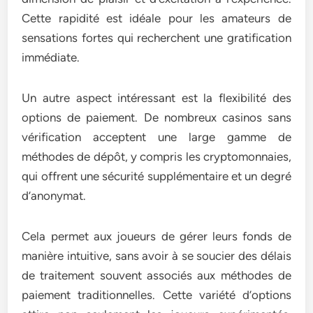
Cette rapidité est idéale pour les amateurs de
sensations fortes qui recherchent une gratification
immédiate.
Un autre aspect intéressant est la flexibilité des
options de paiement. De nombreux casinos sans
vérification acceptent une large gamme de
méthodes de dépôt, y compris les cryptomonnaies,
qui offrent une sécurité supplémentaire et un degré
d’anonymat.
Cela permet aux joueurs de gérer leurs fonds de
manière intuitive, sans avoir à se soucier des délais
de traitement souvent associés aux méthodes de
paiement traditionnelles. Cette variété d’options