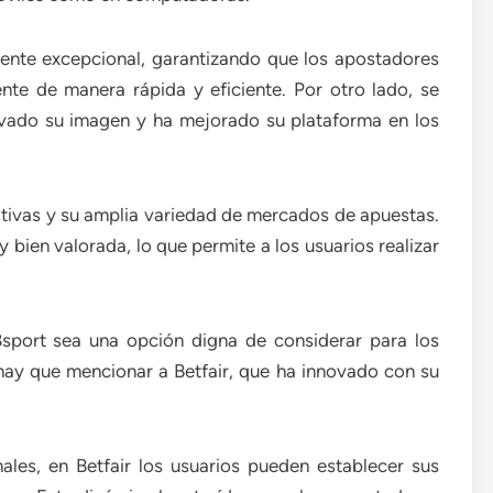
iente excepcional, garantizando que los apostadores
nte de manera rápida y eficiente. Por otro lado, se
vado su imagen y ha mejorado su plataforma en los
tivas y su amplia variedad de mercados de apuestas.
bien valorada, lo que permite a los usuarios realizar
sport sea una opción digna de considerar para los
ay que mencionar a Betfair, que ha innovado con su
ales, en Betfair los usuarios pueden establecer sus