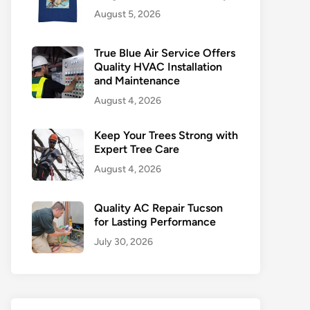
August 5, 2026
True Blue Air Service Offers
Quality HVAC Installation
and Maintenance
August 4, 2026
Keep Your Trees Strong with
Expert Tree Care
August 4, 2026
Quality AC Repair Tucson
for Lasting Performance
July 30, 2026