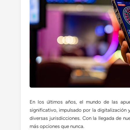
En los últimos años, el mundo de las apu
significativo, impulsado por la digitalizació
diversas jurisdicciones. Con la llegada de n
más opciones que nunca.