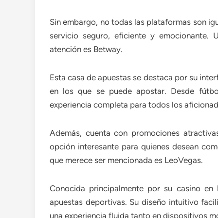
Sin embargo, no todas las plataformas son igu
servicio seguro, eficiente y emocionante.
atención es Betway.
Esta casa de apuestas se destaca por su inte
en los que se puede apostar. Desde fútbo
experiencia completa para todos los aficionad
Además, cuenta con promociones atractivas
opción interesante para quienes desean com
que merece ser mencionada es LeoVegas.
Conocida principalmente por su casino en l
apuestas deportivas. Su diseño intuitivo faci
una experiencia fluida tanto en dispositivos