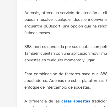
Además, ofrece un servicio de atención al cl
puedan resolver cualquier duda o inconvenie
encuentra 888sport, una opción que ha reno
últimos meses.
888sport es conocida por sus cuotas competi
También cuentan con una aplicación móvil muy 
apuestas en cualquier momento y lugar.
Esta combinación de factores hace que 888
apostadores. Además de estas plataformas, h
enfoque de intercambio de apuestas.
A diferencia de las
casas apuestas
tradicion