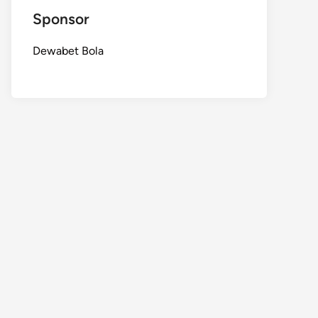
Sponsor
Dewabet Bola