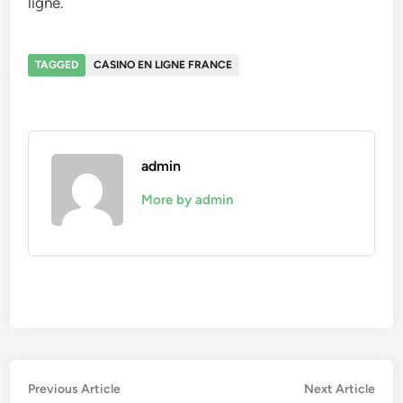
ligne.
TAGGED
CASINO EN LIGNE FRANCE
admin
More by admin
Post
Previous
Nex
Previous Article
Next Article