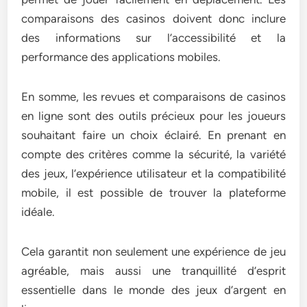
comparaisons des casinos doivent donc inclure
des informations sur l’accessibilité et la
performance des applications mobiles.
En somme, les revues et comparaisons de casinos
en ligne sont des outils précieux pour les joueurs
souhaitant faire un choix éclairé. En prenant en
compte des critères comme la sécurité, la variété
des jeux, l’expérience utilisateur et la compatibilité
mobile, il est possible de trouver la plateforme
idéale.
Cela garantit non seulement une expérience de jeu
agréable, mais aussi une tranquillité d’esprit
essentielle dans le monde des jeux d’argent en