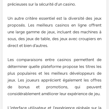
précieuses sur la sécurité d’un casino.
Un autre critère essentiel est la diversité des jeux
proposés. Les meilleurs casinos en ligne offrent
une large gamme de jeux, incluant des machines à
sous, des jeux de table, des jeux avec croupiers en
direct et bien d’autres.
Les comparaisons entre casinos permettent de
déterminer quelle plateforme propose les titres les
plus populaires et les meilleurs développeurs de
jeux. Les joueurs apprécient également les offres
de bonus et promotions, qui peuvent
considérablement améliorer leur expérience de jeu.
L’interface utilisateur et l’expérience globale sur la