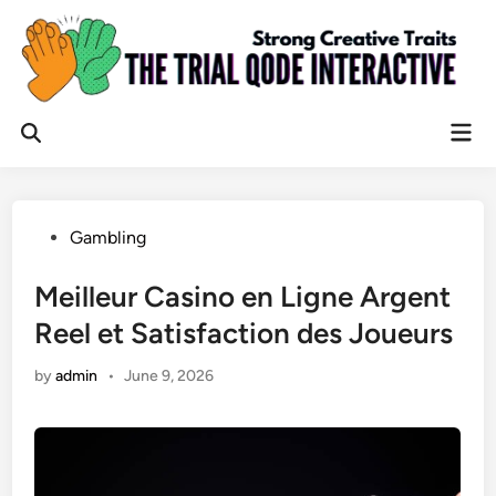
Skip
to
content
Mai
Open
Men
Search
Posted
Gambling
in
Meilleur Casino en Ligne Argent
Reel et Satisfaction des Joueurs
by
admin
•
June 9, 2026