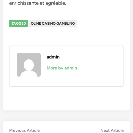
enrichissante et agréable.
TAGGED
OLINE CASINO GAMBLING
admin
More by admin
Post
Previous
Nex
Previous Article
Next Article