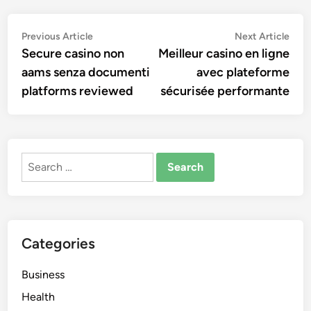
Post
Previous
Nex
Previous Article
Next Article
article:
artic
Secure casino non
Meilleur casino en ligne
navigation
aams senza documenti
avec plateforme
platforms reviewed
sécurisée performante
Search
for:
Categories
Business
Health