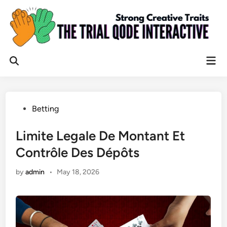
Skip
to
content
Mai
Open
Men
Search
Posted
Betting
in
Limite Legale De Montant Et
Contrôle Des Dépôts
by
admin
•
May 18, 2026