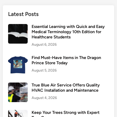
Latest Posts
Essential Learning with Quick and Easy
Medical Terminology 10th Edition for
Healthcare Students
August 6, 2026
Find Must-Have Items in The Dragon
Prince Store Today
August 5, 2026
True Blue Air Service Offers Quality
HVAC Installation and Maintenance
August 4, 2026
Keep Your Trees Strong with Expert