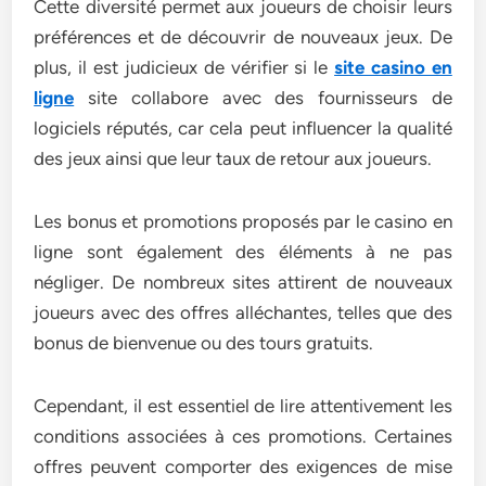
Cette diversité permet aux joueurs de choisir leurs
préférences et de découvrir de nouveaux jeux. De
plus, il est judicieux de vérifier si le
site casino en
ligne
site collabore avec des fournisseurs de
logiciels réputés, car cela peut influencer la qualité
des jeux ainsi que leur taux de retour aux joueurs.
Les bonus et promotions proposés par le casino en
ligne sont également des éléments à ne pas
négliger. De nombreux sites attirent de nouveaux
joueurs avec des offres alléchantes, telles que des
bonus de bienvenue ou des tours gratuits.
Cependant, il est essentiel de lire attentivement les
conditions associées à ces promotions. Certaines
offres peuvent comporter des exigences de mise