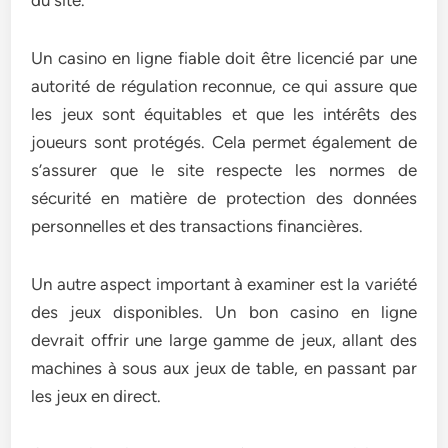
du site.
Un casino en ligne fiable doit être licencié par une
autorité de régulation reconnue, ce qui assure que
les jeux sont équitables et que les intérêts des
joueurs sont protégés. Cela permet également de
s’assurer que le site respecte les normes de
sécurité en matière de protection des données
personnelles et des transactions financières.
Un autre aspect important à examiner est la variété
des jeux disponibles. Un bon casino en ligne
devrait offrir une large gamme de jeux, allant des
machines à sous aux jeux de table, en passant par
les jeux en direct.