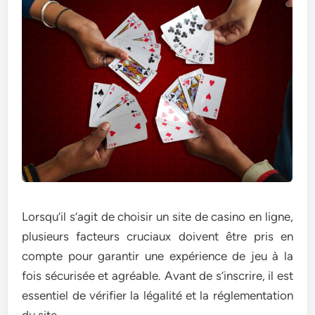
Lorsqu’il s’agit de choisir un site de casino en ligne,
plusieurs facteurs cruciaux doivent être pris en
compte pour garantir une expérience de jeu à la
fois sécurisée et agréable. Avant de s’inscrire, il est
essentiel de vérifier la légalité et la réglementation