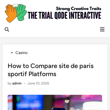
Skip
to
content
Mai
Open
Men
Search
Posted
Casino
in
How to Compare site de paris
sportif Platforms
by
admin
•
June 10, 2026