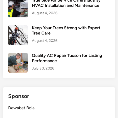
True Blue Air Service Offers Quality
HVAC Installation and Maintenance
August 4, 2026
Keep Your Trees Strong with Expert
Tree Care
August 4, 2026
Quality AC Repair Tucson for Lasting
Performance
July 30, 2026
Sponsor
Dewabet Bola