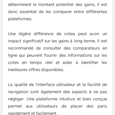
déterminent le montant potentiel des gains, il est
donc essentiel de les comparer entre différentes
plateformes.
Une légère différence de cotes peut avoir un
impact significatif sur les gains à long terme. Il est
recommandé de consulter des comparateurs en
ligne qui peuvent fournir des informations sur les
cotes en temps réel et aider à identifier les
meilleures offres disponibles.
La qualité de l’interface utilisateur et la facilité de
navigation sont également des aspects à ne pas
négliger. Une plateforme intuitive et bien conçue
permet aux utilisateurs de placer des paris
rapidement et facilement.