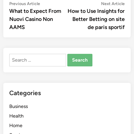
Post
Previous
Nex
Previous Article
Next Article
article:
artic
What to Expect From
How to Use Insights for
navigation
Nuovi Casino Non
Better Betting on site
AAMS
de paris sportif
Search
for:
Categories
Business
Health
Home