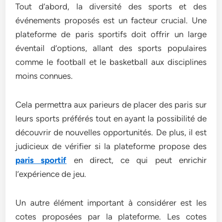
Tout d’abord, la diversité des sports et des
événements proposés est un facteur crucial. Une
plateforme de paris sportifs doit offrir un large
éventail d’options, allant des sports populaires
comme le football et le basketball aux disciplines
moins connues.
Cela permettra aux parieurs de placer des paris sur
leurs sports préférés tout en ayant la possibilité de
découvrir de nouvelles opportunités. De plus, il est
judicieux de vérifier si la plateforme propose des
paris sportif
en direct, ce qui peut enrichir
l’expérience de jeu.
Un autre élément important à considérer est les
cotes proposées par la plateforme. Les cotes