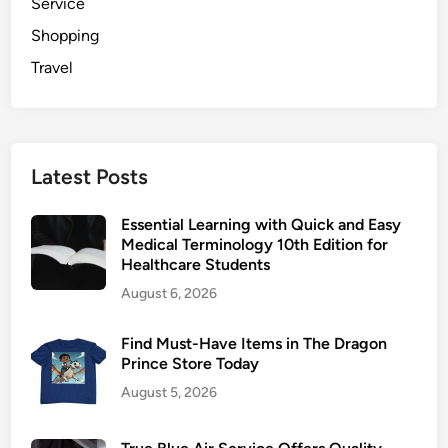
Service
Shopping
Travel
Latest Posts
Essential Learning with Quick and Easy
Medical Terminology 10th Edition for
Healthcare Students
August 6, 2026
Find Must-Have Items in The Dragon
Prince Store Today
August 5, 2026