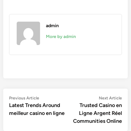
admin
More by admin
Post
Previous
Nex
Previous Article
Next Article
article:
artic
Latest Trends Around
Trusted Casino en
navigation
meilleur casino en ligne
Ligne Argent Réel
Communities Online