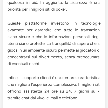
qualcosa in più. In aggiunta, la sicurezza è una
priorità per i migliori siti di poker.
Queste piattaforme investono in tecnologie
avanzate per garantire che tutte le transazioni
siano sicure e che le informazioni personali degli
utenti siano protette. La tranquillità di sapere che si
gioca in un ambiente sicuro permette ai giocatori di
concentrarsi sul divertimento, senza preoccuparsi
di eventuali rischi.
Infine, il supporto clienti è un’ulteriore caratteristica
che migliora l’esperienza complessiva. I migliori siti
offrono assistenza 24 ore su 24, 7 giorni su 7,
tramite chat dal vivo, e-mail o telefono.