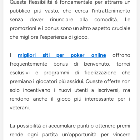
Questa flessibilità è fondamentale per attrarre un
pubblico più vasto, che cerca l’intrattenimento
senza dover rinunciare alla comodità. Le
promozioni e i bonus sono un altro aspetto cruciale
che migliora l’esperienza di gioco.
I
migliori siti per poker online
offrono
frequentemente bonus di benvenuto, tornei
esclusivi e programmi di fidelizzazione che
premiano i giocatori più assidui. Queste offerte non
solo incentivano i nuovi utenti a iscriversi, ma
rendono anche il gioco più interessante per i
veterani.
La possibilità di accumulare punti o ottenere premi
rende ogni partita un’opportunità per vincere