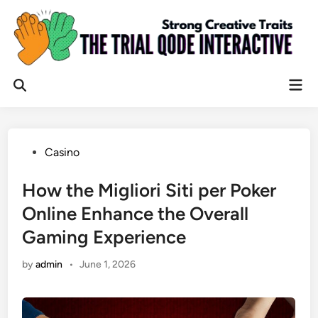
Skip
to
content
Mai
Open
Men
Search
Posted
Casino
in
How the Migliori Siti per Poker
Online Enhance the Overall
Gaming Experience
by
admin
•
June 1, 2026