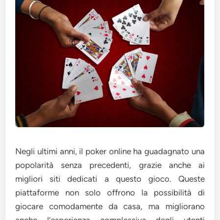
Negli ultimi anni, il poker online ha guadagnato una
popolarità senza precedenti, grazie anche ai
migliori siti dedicati a questo gioco. Queste
piattaforme non solo offrono la possibilità di
giocare comodamente da casa, ma migliorano