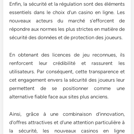
Enfin, la sécurité et la régulation sont des éléments
essentiels dans le choix d’un casino en ligne. Les
nouveaux acteurs du marché s’efforcent de
répondre aux normes les plus strictes en matière de
sécurité des données et de protection des joueurs.
En obtenant des licences de jeu reconnues, ils
renforcent leur crédibilité et rassurent les
utilisateurs. Par conséquent, cette transparence et
cet engagement envers la sécurité des joueurs leur
permettent de se positionner comme une
alternative fiable face aux sites plus anciens.
Ainsi, grâce à une combinaison d’innovation,
d’offres attractives et d’une attention particulière à
la sécurité, les nouveaux casinos en ligne