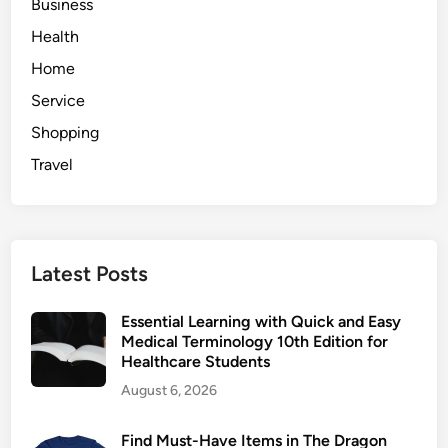
Business
Health
Home
Service
Shopping
Travel
Latest Posts
Essential Learning with Quick and Easy
Medical Terminology 10th Edition for
Healthcare Students
August 6, 2026
Find Must-Have Items in The Dragon