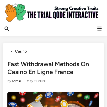
Skip
to
content
Mai
Open
Men
Search
Posted
Casino
in
Fast Withdrawal Methods On
Casino En Ligne France
by
admin
•
May 11, 2026