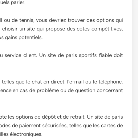
uels parier.
l ou de tennis, vous devriez trouver des options qui
de choisir un site qui propose des cotes compétitives,
os gains potentiels.
u service client. Un site de paris sportifs fiable doit
telles que le chat en direct, l’e-mail ou le téléphone.
férence en cas de problème ou de question concernant
pte les options de dépôt et de retrait. Un site de paris
odes de paiement sécurisées, telles que les cartes de
illes électroniques.