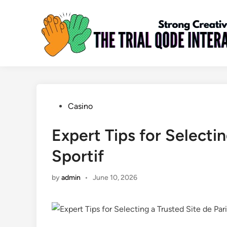
Skip
to
content
Posted
Casino
in
Expert Tips for Selectin
Sportif
by
admin
•
June 10, 2026