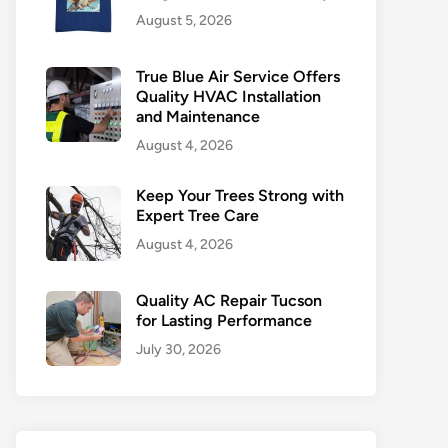
August 5, 2026
True Blue Air Service Offers
Quality HVAC Installation
and Maintenance
August 4, 2026
Keep Your Trees Strong with
Expert Tree Care
August 4, 2026
Quality AC Repair Tucson
for Lasting Performance
July 30, 2026