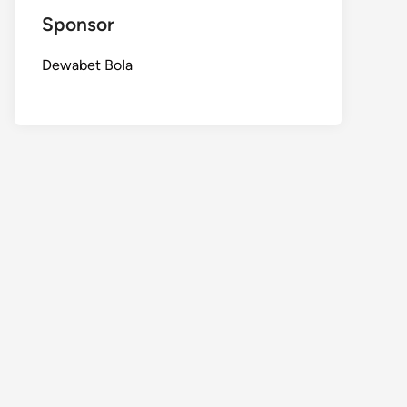
Sponsor
Dewabet Bola