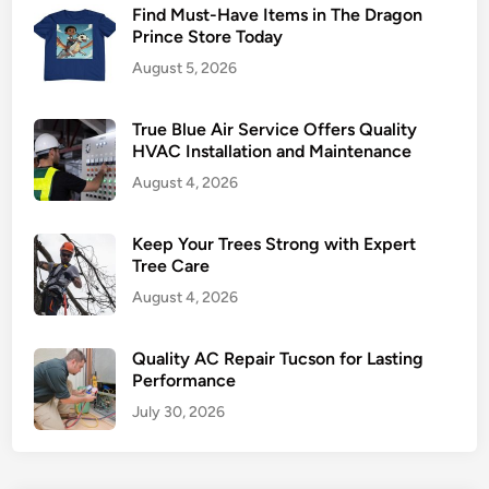
Find Must-Have Items in The Dragon
Prince Store Today
August 5, 2026
True Blue Air Service Offers Quality
HVAC Installation and Maintenance
August 4, 2026
Keep Your Trees Strong with Expert
Tree Care
August 4, 2026
Quality AC Repair Tucson for Lasting
Performance
July 30, 2026