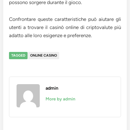
possono sorgere durante il gioco.
Confrontare queste caratteristiche può aiutare gli
utenti a trovare il casinò online di criptovalute più
adatto alle loro esigenze e preferenze.
TAGGED
ONLINE CASINO
admin
More by admin