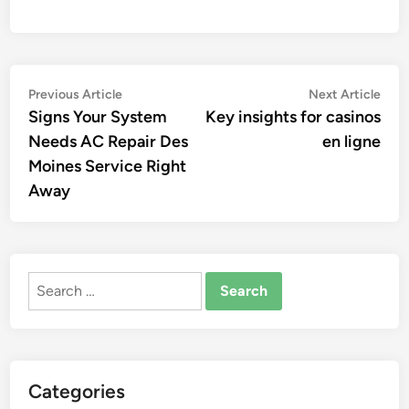
Post
Previous
Nex
Previous Article
Next Article
article:
artic
Signs Your System
Key insights for casinos
navigation
Needs AC Repair Des
en ligne
Moines Service Right
Away
Search
for:
Categories