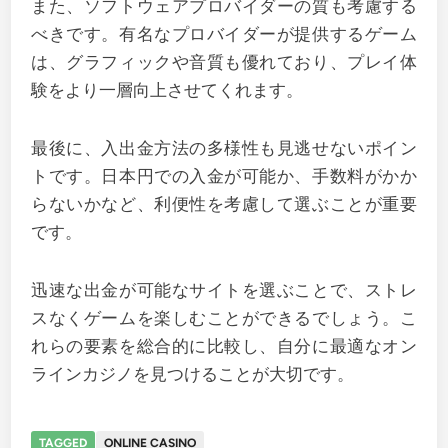
また、ソフトウェアプロバイダーの質も考慮する
べきです。有名なプロバイダーが提供するゲーム
は、グラフィックや音質も優れており、プレイ体
験をより一層向上させてくれます。
最後に、入出金方法の多様性も見逃せないポイン
トです。日本円での入金が可能か、手数料がかか
らないかなど、利便性を考慮して選ぶことが重要
です。
迅速な出金が可能なサイトを選ぶことで、ストレ
スなくゲームを楽しむことができるでしょう。こ
れらの要素を総合的に比較し、自分に最適なオン
ラインカジノを見つけることが大切です。
TAGGED
ONLINE CASINO