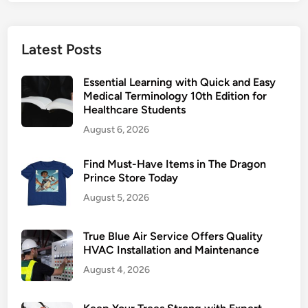
Latest Posts
Essential Learning with Quick and Easy
Medical Terminology 10th Edition for
Healthcare Students
August 6, 2026
Find Must-Have Items in The Dragon
Prince Store Today
August 5, 2026
True Blue Air Service Offers Quality
HVAC Installation and Maintenance
August 4, 2026