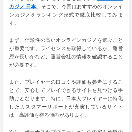
カジノ 日本
。そこで、今回はおすすめのオンライ
ンカジノをランキング形式で徹底比較してみま
す。
まず、信頼性の高いオンラインカジノを選ぶこと
が重要です。ライセンスを取得しているか、運営
歴が長いかなど、運営会社の情報を確認すること
が必要です。
また、プレイヤーの口コミや評価も参考にするこ
とで、安心してプレイできるサイトを見つける手
助けとなります。特に、日本人プレイヤーに特化
したカスタマーサポートが充実しているサイト
は、高評価を得る傾向があります。