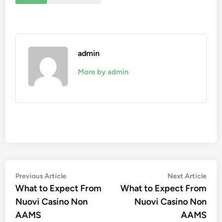
admin
More by admin
Post
Previous
Nex
Previous Article
Next Article
article:
artic
What to Expect From
What to Expect From
navigation
Nuovi Casino Non
Nuovi Casino Non
AAMS
AAMS